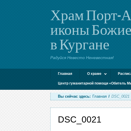
Храм Порт-А
иконы Божие
в Кургане
Радуйся Невесто Неневестная!
Главная
О храме
Распис
Центр гуманитарной помощи «Обитель М
Вы сейчас здесь:
Главная
/
DSC_0021
DSC_0021