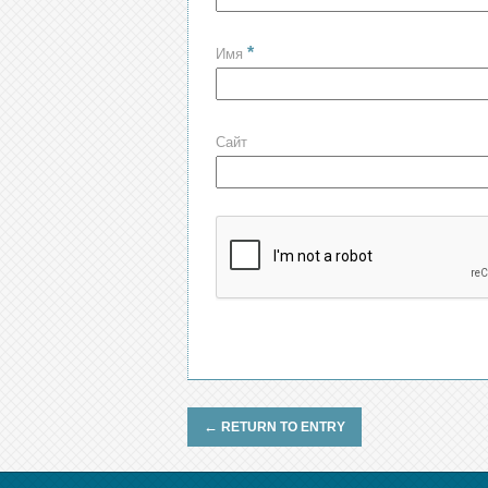
*
Имя
Сайт
←
RETURN TO ENTRY