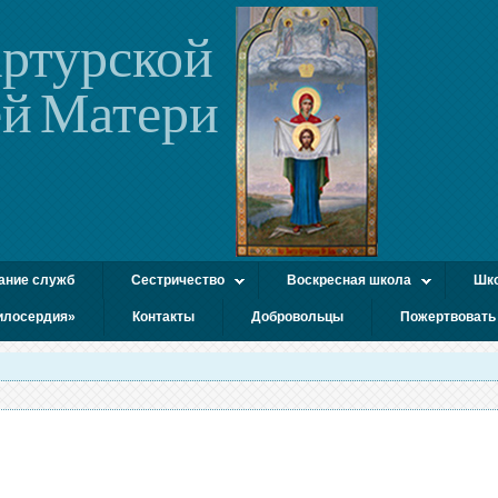
ртурской
й Матери
ание служб
Сестричество
Воскресная школа
Шко
илосердия»
Контакты
Добровольцы
Пожертвовать