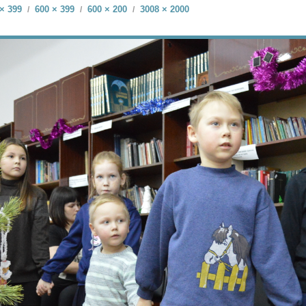
× 399
600 × 399
600 × 200
3008 × 2000
/
/
/