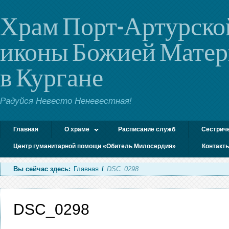
Храм Порт-Артурско
иконы Божией Мате
в Кургане
Радуйся Невесто Неневестная!
Главная
О храме
Расписание служб
Сестрич
Центр гуманитарной помощи «Обитель Милосердия»
Контакт
Вы сейчас здесь:
Главная
/
DSC_0298
DSC_0298