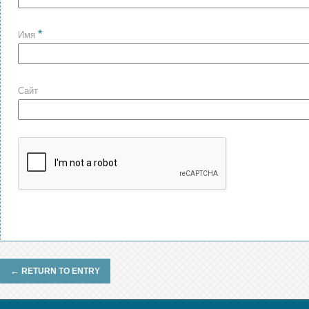
*
Имя
Сайт
←
RETURN TO ENTRY