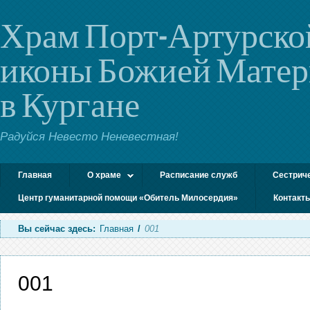
Храм Порт-Артурско
иконы Божией Мате
в Кургане
Радуйся Невесто Неневестная!
Главная
О храме
Расписание служб
Сестрич
Центр гуманитарной помощи «Обитель Милосердия»
Контакт
Вы сейчас здесь:
Главная
/
001
001