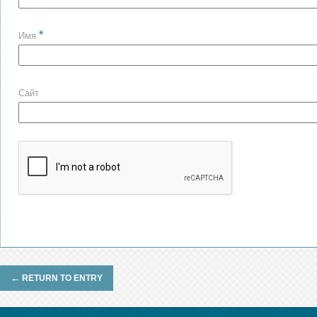
*
Имя
Сайт
←
RETURN TO ENTRY