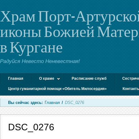
Храм Порт-Артурско
иконы Божией Мате
в Кургане
Радуйся Невесто Неневестная!
Главная
О храме
Расписание служб
Сестрич
Центр гуманитарной помощи «Обитель Милосердия»
Контакт
Вы сейчас здесь:
Главная
/
DSC_0276
DSC_0276