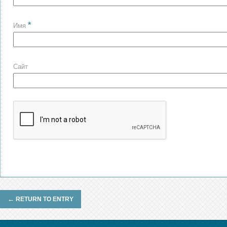
*
Имя
Сайт
←
RETURN TO ENTRY