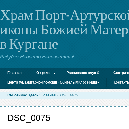
Храм Порт-Артурско
иконы Божией Мате
в Кургане
Радуйся Невесто Неневестная!
Главная
О храме
Расписание служб
Сестрич
Центр гуманитарной помощи «Обитель Милосердия»
Контакт
Вы сейчас здесь:
Главная
/
DSC_0075
DSC_0075