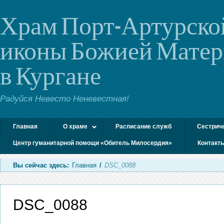
Храм Порт-Артурско
иконы Божией Мате
в Кургане
Радуйся Невесто Неневестная!
Главная
О храме
Расписание служб
Сестрич
Центр гуманитарной помощи «Обитель Милосердия»
Контакт
Вы сейчас здесь:
Главная
/
DSC_0088
DSC_0088