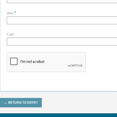
*
Имя
Сайт
←
RETURN TO ENTRY