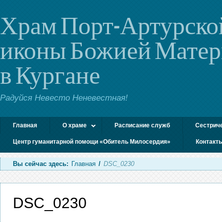
Храм Порт-Артурско
иконы Божией Мате
в Кургане
Радуйся Невесто Неневестная!
Главная
О храме
Расписание служб
Сестрич
Центр гуманитарной помощи «Обитель Милосердия»
Контакт
Вы сейчас здесь:
Главная
/
DSC_0230
DSC_0230