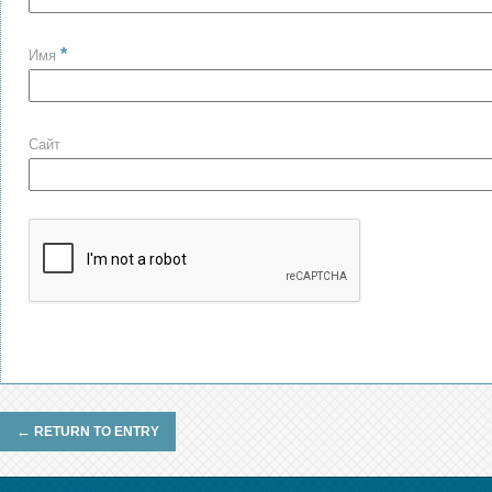
*
Имя
Сайт
←
RETURN TO ENTRY