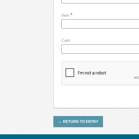
*
Имя
Сайт
←
RETURN TO ENTRY