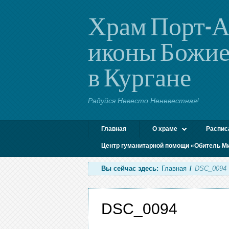
Храм Порт-А
иконы Божие
в Кургане
Радуйся Невесто Неневестная!
Главная
О храме
Распис
Центр гуманитарной помощи «Обитель М
Вы сейчас здесь:
Главная
/
DSC_0094
DSC_0094