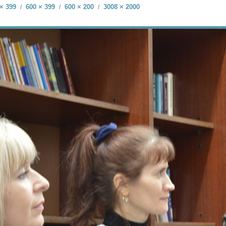
× 399
600 × 399
600 × 200
3008 × 2000
/
/
/