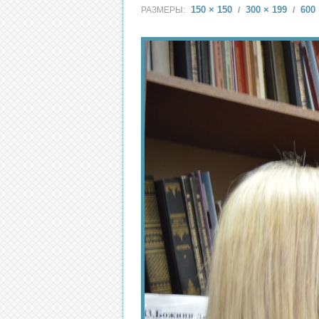
150 × 150
300 × 199
600 
РАЗМЕРЫ:
/
/