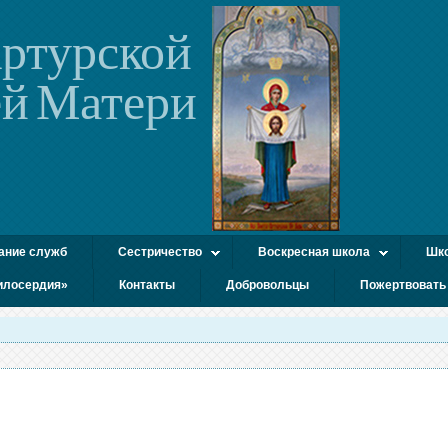
ртурской
й Матери
ание служб
Сестричество
Воскресная школа
Шко
илосердия»
Контакты
Добровольцы
Пожертвовать