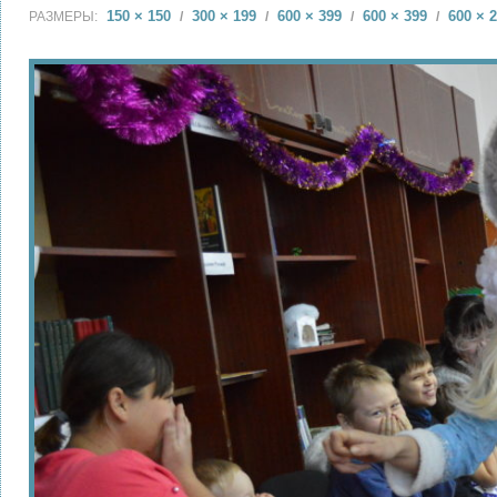
150 × 150
300 × 199
600 × 399
600 × 399
600 × 
РАЗМЕРЫ:
/
/
/
/