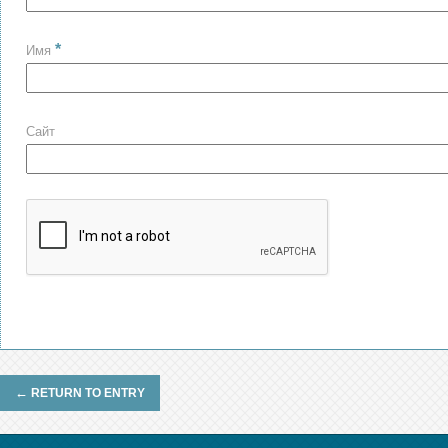
*
Имя
Сайт
←
RETURN TO ENTRY