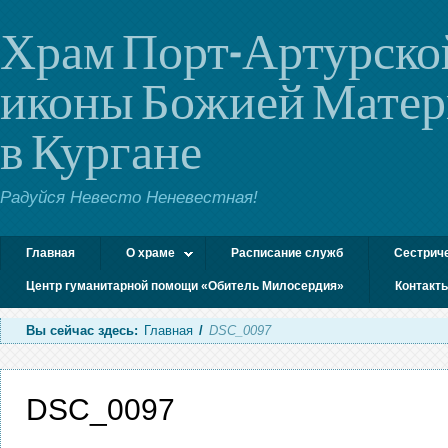
Храм Порт-Артурско
иконы Божией Мате
в Кургане
Радуйся Невесто Неневестная!
Главная
О храме
Расписание служб
Сестрич
Центр гуманитарной помощи «Обитель Милосердия»
Контакт
Вы сейчас здесь:
Главная
/
DSC_0097
DSC_0097