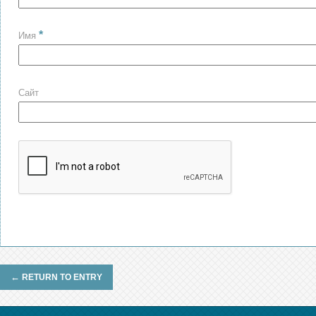
*
Имя
Сайт
←
RETURN TO ENTRY