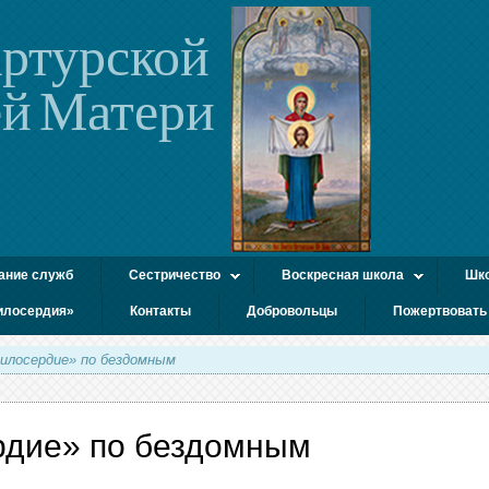
ртурской
й Матери
ание служб
Сестричество
Воскресная школа
Шко
илосердия»
Контакты
Добровольцы
Пожертвовать
илосердие» по бездомным
рдие» по бездомным