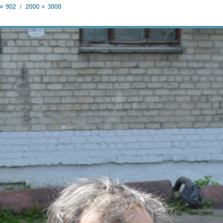
× 902
2000 × 3008
/