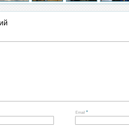
ий
*
Email