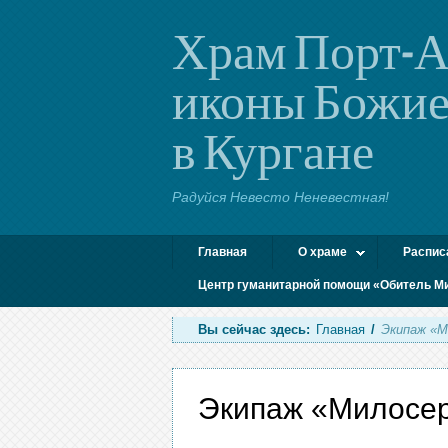
Храм Порт-А
иконы Божие
в Кургане
Радуйся Невесто Неневестная!
Главная
О храме
Распис
Центр гуманитарной помощи «Обитель М
Вы сейчас здесь:
Главная
/
Экипаж «М
Экипаж «Милосе