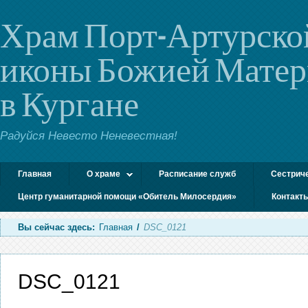
Храм Порт-Артурско
иконы Божией Мате
в Кургане
Радуйся Невесто Неневестная!
Главная
О храме
Расписание служб
Сестрич
Центр гуманитарной помощи «Обитель Милосердия»
Контакт
Вы сейчас здесь:
Главная
/
DSC_0121
DSC_0121