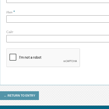
*
Имя
Сайт
←
RETURN TO ENTRY