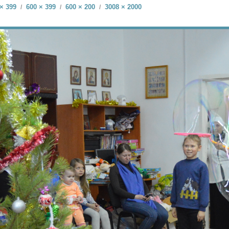
× 399
600 × 399
600 × 200
3008 × 2000
/
/
/