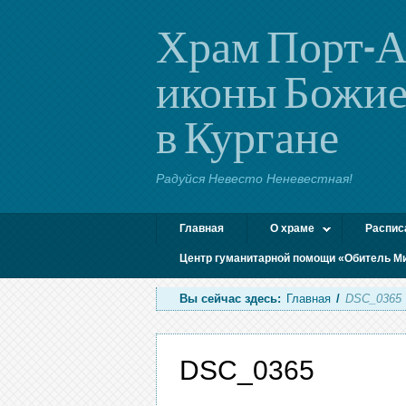
Храм Порт-А
иконы Божие
в Кургане
Радуйся Невесто Неневестная!
Главная
О храме
Распис
Центр гуманитарной помощи «Обитель М
Вы сейчас здесь:
Главная
/
DSC_0365
DSC_0365