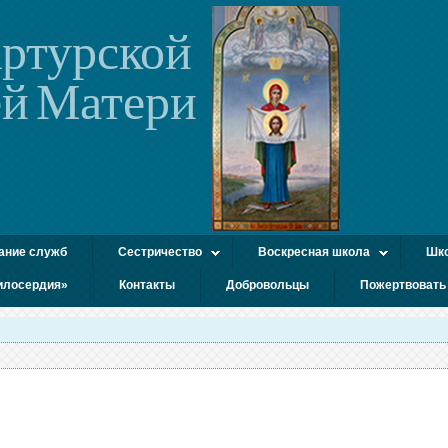
ртурской
й Матери
ание служб
Сестричество
Воскресная школа
Шко
илосердия»
Контакты
Добровольцы
Пожертвовать