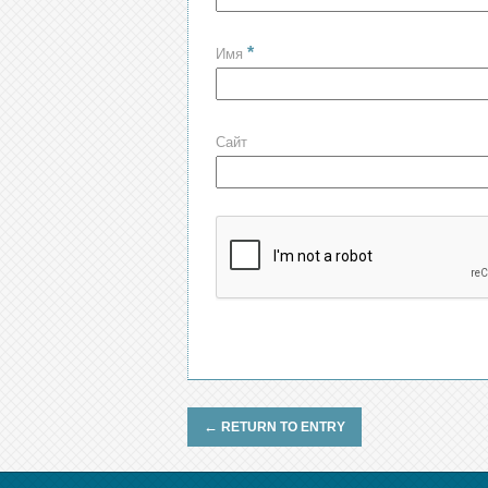
*
Имя
Сайт
←
RETURN TO ENTRY