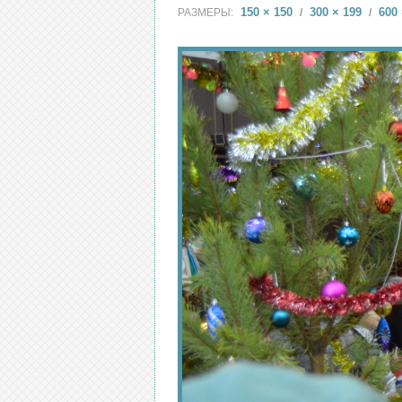
150 × 150
300 × 199
600 
РАЗМЕРЫ:
/
/