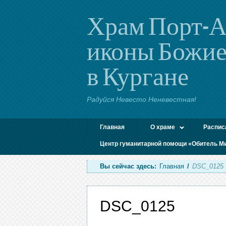
Храм Порт-А
иконы Божие
в Кургане
Радуйся Невесто Неневестная!
Главная
О храме
Распис
Центр гуманитарной помощи «Обитель М
Вы сейчас здесь:
Главная
/
DSC_0125
DSC_0125