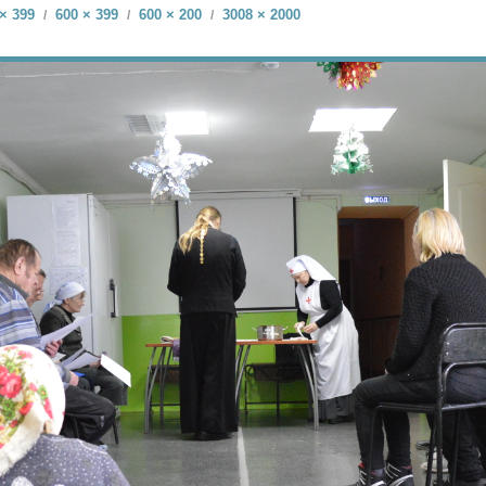
× 399
600 × 399
600 × 200
3008 × 2000
/
/
/