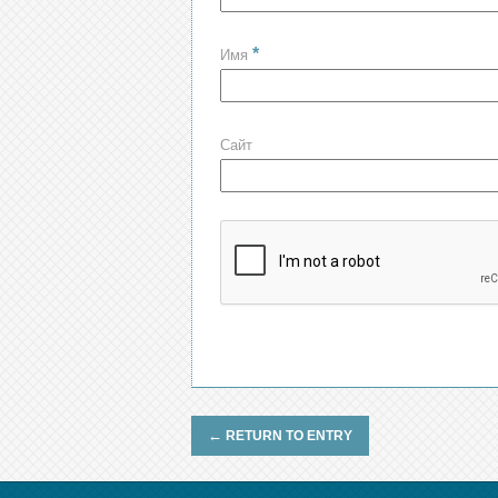
*
Имя
Сайт
←
RETURN TO ENTRY