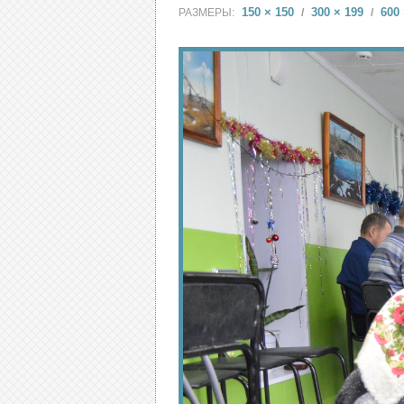
150 × 150
300 × 199
600 
РАЗМЕРЫ:
/
/