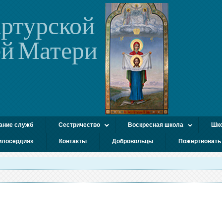
ртурской
й Матери
ание служб
Сестричество
Воскресная школа
Шко
илосердия»
Контакты
Добровольцы
Пожертвовать