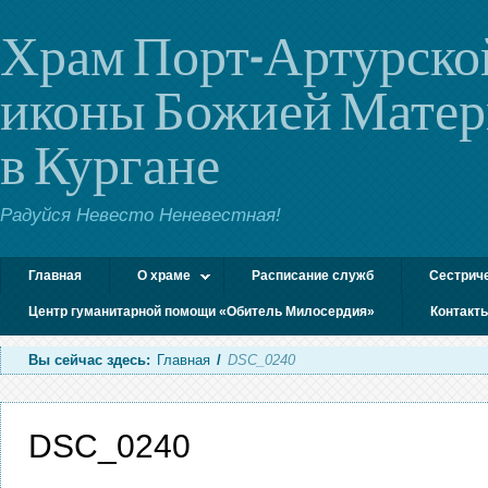
Храм Порт-Артурско
иконы Божией Мате
в Кургане
Радуйся Невесто Неневестная!
Главная
О храме
Расписание служб
Сестрич
Центр гуманитарной помощи «Обитель Милосердия»
Контакт
Вы сейчас здесь:
Главная
/
DSC_0240
DSC_0240