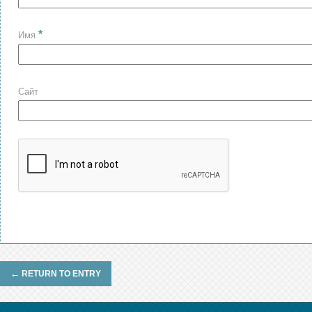
*
Имя
Сайт
←
RETURN TO ENTRY