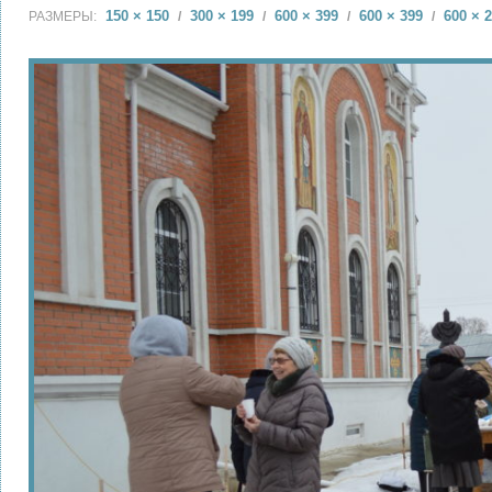
150 × 150
300 × 199
600 × 399
600 × 399
600 × 
РАЗМЕРЫ:
/
/
/
/