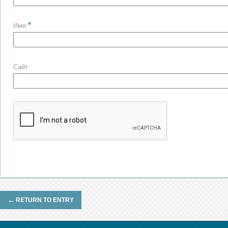
*
Имя
Сайт
←
RETURN TO ENTRY