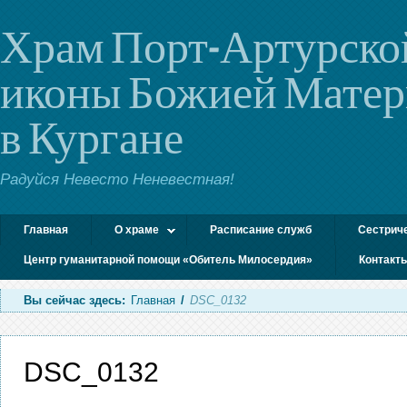
Храм Порт-Артурско
иконы Божией Мате
в Кургане
Радуйся Невесто Неневестная!
Главная
О храме
Расписание служб
Сестрич
Центр гуманитарной помощи «Обитель Милосердия»
Контакт
Вы сейчас здесь:
Главная
/
DSC_0132
DSC_0132