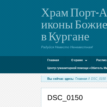
Храм Порт-А
иконы Божие
в Кургане
Радуйся Невесто Неневестная!
Главная
О храме
Распис
Центр гуманитарной помощи «Обитель М
Вы сейчас здесь:
Главная
/
DSC_0150
DSC_0150