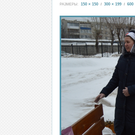
150 × 150
300 × 199
600 
РАЗМЕРЫ:
/
/