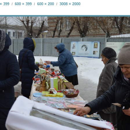
× 399
600 × 399
600 × 200
3008 × 2000
/
/
/