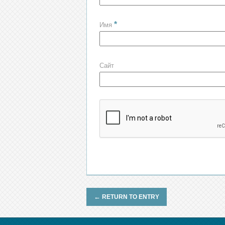
*
Имя
Сайт
←
RETURN TO ENTRY