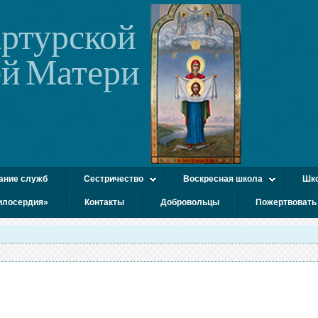
ртурской
й Матери
ание служб
Сестричество
Воскресная школа
Шко
илосердия»
Контакты
Добровольцы
Пожертвовать