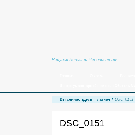
Храм Порт-
иконы Божи
в Кургане
Радуйся Невесто Неневестная!
Главная
О храме
Расписа
Центр гуманитарной помощи «Обитель М
Вы сейчас здесь:
Главная
/
DSC_0151
DSC_0151