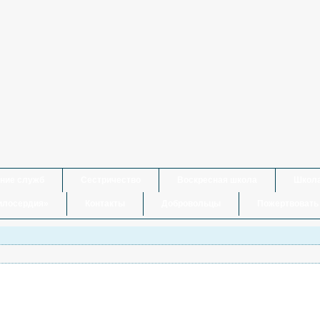
Артурской
ей Матери
ние служб
Сестричество
Воскресная школа
Школа
илосердия»
Контакты
Добровольцы
Пожертвовать