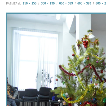
150 × 150
300 × 199
600 × 399
600 × 399
600 × 
РАЗМЕРЫ:
/
/
/
/