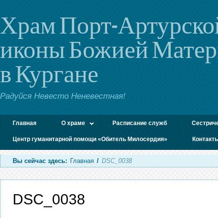
Храм Порт-Артурско
иконы Божией Мате
в Кургане
Радуйся Невесто Неневестная!
Главная
О храме
Расписание служб
Сестрич
Центр гуманитарной помощи «Обитель Милосердия»
Контакт
Вы сейчас здесь:
Главная
/
DSC_0038
DSC_0038