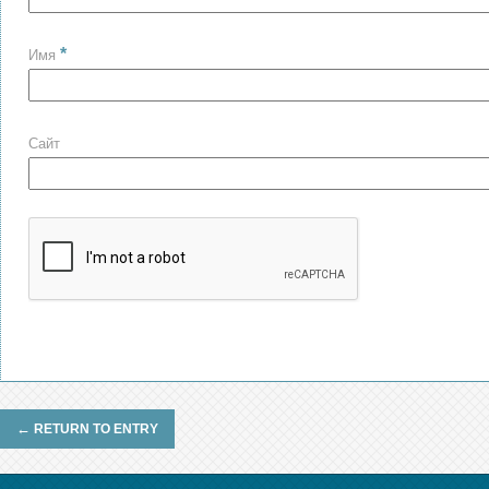
*
Имя
Сайт
←
RETURN TO ENTRY