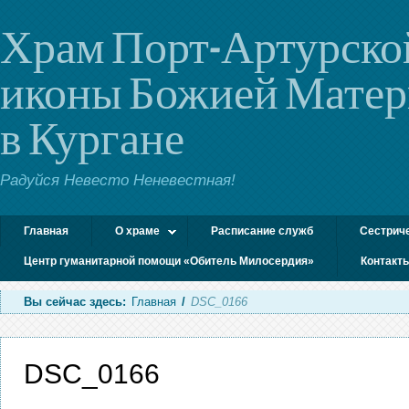
Храм Порт-Артурско
иконы Божией Мате
в Кургане
Радуйся Невесто Неневестная!
Главная
О храме
Расписание служб
Сестрич
Центр гуманитарной помощи «Обитель Милосердия»
Контакт
Вы сейчас здесь:
Главная
/
DSC_0166
DSC_0166