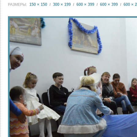
150 × 150
300 × 199
600 × 399
600 × 399
600 × 
РАЗМЕРЫ:
/
/
/
/