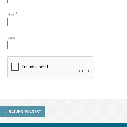
*
Имя
Сайт
←
RETURN TO ENTRY