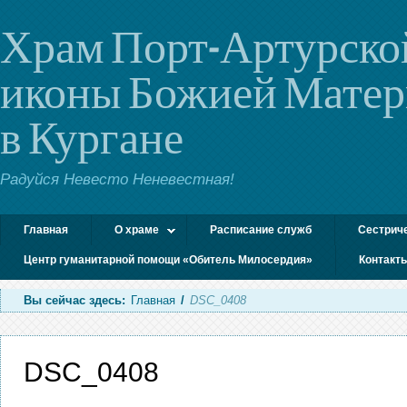
Храм Порт-Артурско
иконы Божией Мате
в Кургане
Радуйся Невесто Неневестная!
Главная
О храме
Расписание служб
Сестрич
Центр гуманитарной помощи «Обитель Милосердия»
Контакт
Вы сейчас здесь:
Главная
/
DSC_0408
DSC_0408