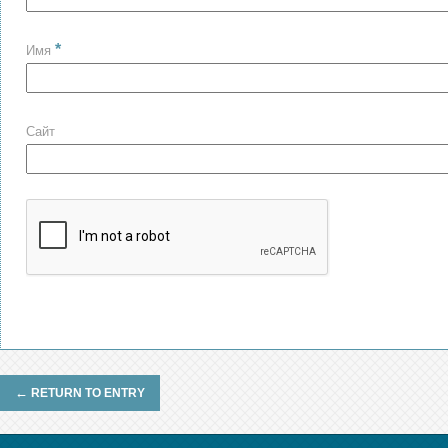
*
Имя
Сайт
←
RETURN TO ENTRY