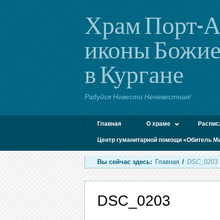
Храм Порт-А
иконы Божие
в Кургане
Радуйся Невесто Неневестная!
Главная
О храме
Распис
Центр гуманитарной помощи «Обитель М
Вы сейчас здесь:
Главная
/
DSC_0203
DSC_0203