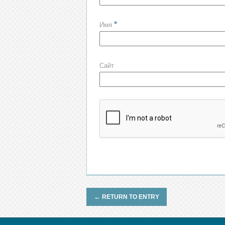
*
Имя
Сайт
←
RETURN TO ENTRY