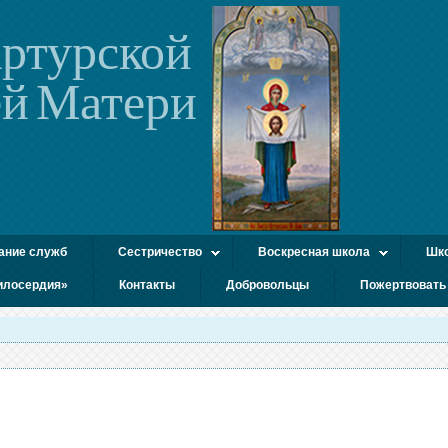
ртурской
й Матери
ание служб
Сестричество
Воскресная школа
Шко
илосердия»
Контакты
Добровольцы
Пожертвовать