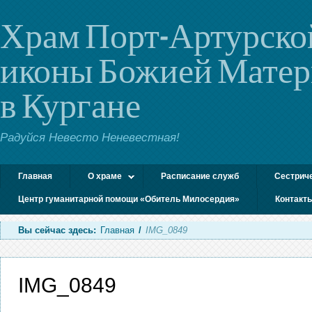
Храм Порт-Артурско
иконы Божией Мате
в Кургане
Радуйся Невесто Неневестная!
Главная
О храме
Расписание служб
Сестрич
Центр гуманитарной помощи «Обитель Милосердия»
Контакт
Вы сейчас здесь:
Главная
/
IMG_0849
IMG_0849