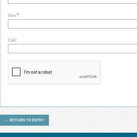
*
Имя
Сайт
←
RETURN TO ENTRY