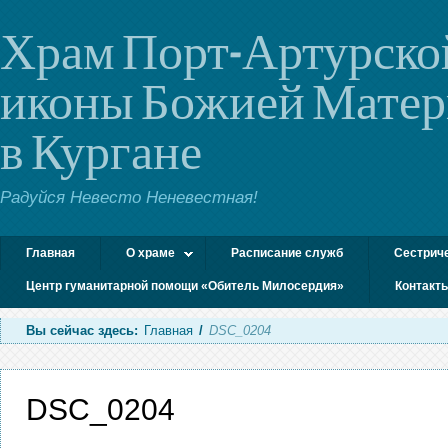
Храм Порт-Артурско
иконы Божией Мате
в Кургане
Радуйся Невесто Неневестная!
Главная
О храме
Расписание служб
Сестрич
Центр гуманитарной помощи «Обитель Милосердия»
Контакт
Вы сейчас здесь:
Главная
/
DSC_0204
DSC_0204