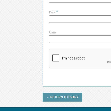
*
Имя
Сайт
←
RETURN TO ENTRY