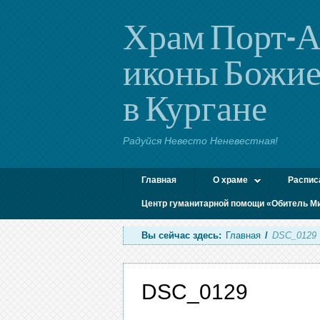
Храм Порт-А
иконы Божие
в Кургане
Радуйся Невесто Неневестная!
Главная
О храме
Распис
Центр гуманитарной помощи «Обитель М
Вы сейчас здесь:
Главная
/
DSC_0129
DSC_0129