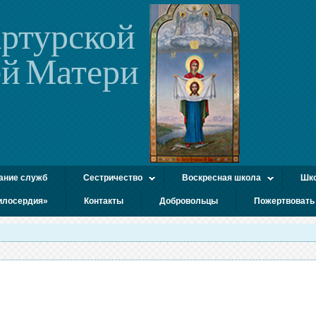
ртурской
й Матери
ание служб
Сестричество
Воскресная школа
Шко
илосердия»
Контакты
Добровольцы
Пожертвовать