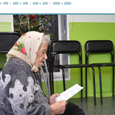
× 399
600 × 399
600 × 200
3008 × 2000
/
/
/