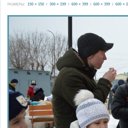
150 × 150
300 × 199
600 × 399
600 × 399
600 × 
РАЗМЕРЫ:
/
/
/
/