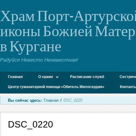
Храм Порт-Артурско
иконы Божией Мате
в Кургане
Радуйся Невесто Неневестная!
Главная
О храме
Расписание служб
Сестрич
Центр гуманитарной помощи «Обитель Милосердия»
Контакт
Вы сейчас здесь:
Главная
/
DSC_0220
DSC_0220