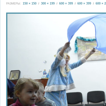
150 × 150
300 × 199
600 × 399
600 × 399
600 × 
РАЗМЕРЫ:
/
/
/
/