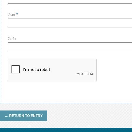
*
Имя
Сайт
←
RETURN TO ENTRY