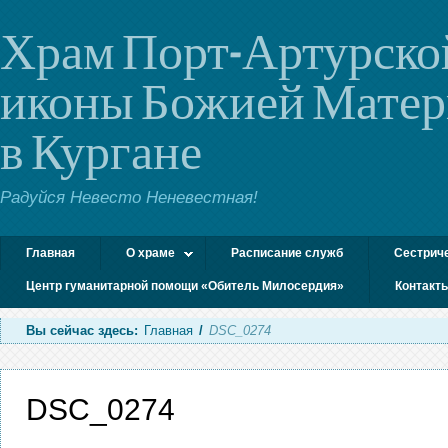
Храм Порт-Артурско
иконы Божией Мате
в Кургане
Радуйся Невесто Неневестная!
Главная
О храме
Расписание служб
Сестрич
Центр гуманитарной помощи «Обитель Милосердия»
Контакт
Вы сейчас здесь:
Главная
/
DSC_0274
DSC_0274