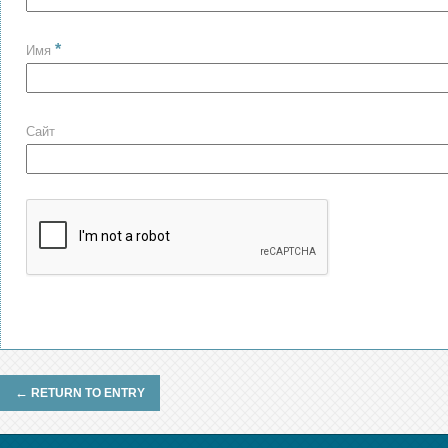
*
Имя
Сайт
←
RETURN TO ENTRY