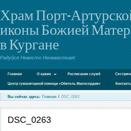
Храм Порт-Артурско
иконы Божией Мате
в Кургане
Радуйся Невесто Неневестная!
Главная
О храме
Расписание служб
Сестрич
Центр гуманитарной помощи «Обитель Милосердия»
Контакт
Вы сейчас здесь:
Главная
/
DSC_0263
DSC_0263