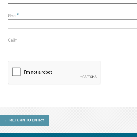
*
Имя
Сайт
←
RETURN TO ENTRY