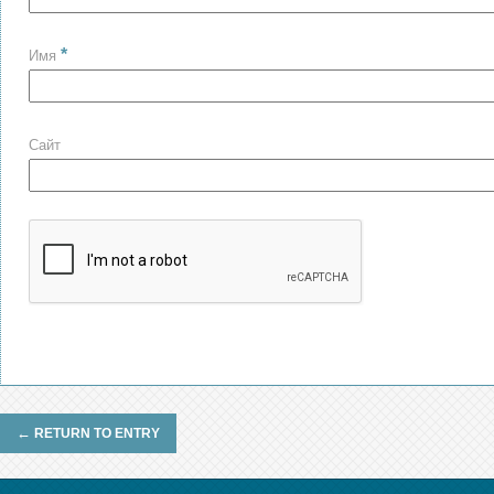
*
Имя
Сайт
←
RETURN TO ENTRY