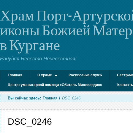
Храм Порт-Артурско
иконы Божией Мате
в Кургане
Радуйся Невесто Неневестная!
Главная
О храме
Расписание служб
Сестрич
Центр гуманитарной помощи «Обитель Милосердия»
Контакт
Вы сейчас здесь:
Главная
/
DSC_0246
DSC_0246