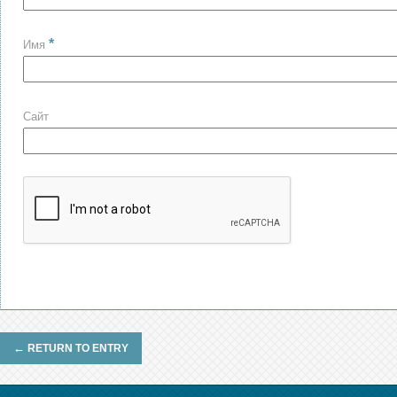
*
Имя
Сайт
←
RETURN TO ENTRY