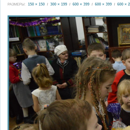
150 × 150
300 × 199
600 × 399
600 × 399
600 × 
РАЗМЕРЫ:
/
/
/
/