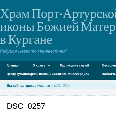
Храм Порт-Артурско
иконы Божией Мате
в Кургане
Радуйся Невесто Неневестная!
Главная
О храме
Расписание служб
Сестрич
Центр гуманитарной помощи «Обитель Милосердия»
Контакт
Вы сейчас здесь:
Главная
/
DSC_0257
DSC_0257