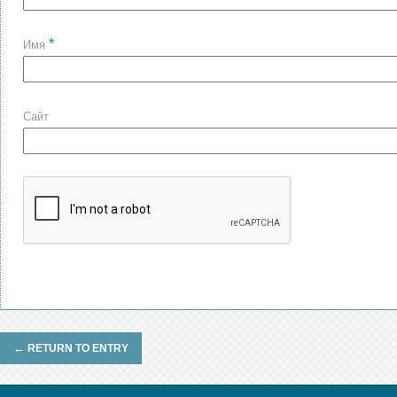
*
Имя
Сайт
←
RETURN TO ENTRY