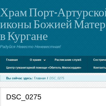
Храм Порт-Артурско
иконы Божией Мате
в Кургане
Радуйся Невесто Неневестная!
Главная
О храме
Расписание служб
Сестрич
Центр гуманитарной помощи «Обитель Милосердия»
Контакт
Вы сейчас здесь:
Главная
/
DSC_0275
DSC_0275