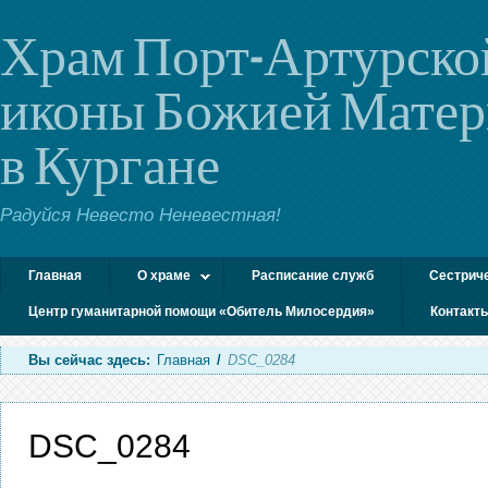
Храм Порт-Артурско
иконы Божией Мате
в Кургане
Радуйся Невесто Неневестная!
Главная
О храме
Расписание служб
Сестрич
Центр гуманитарной помощи «Обитель Милосердия»
Контакт
Вы сейчас здесь:
Главная
/
DSC_0284
DSC_0284