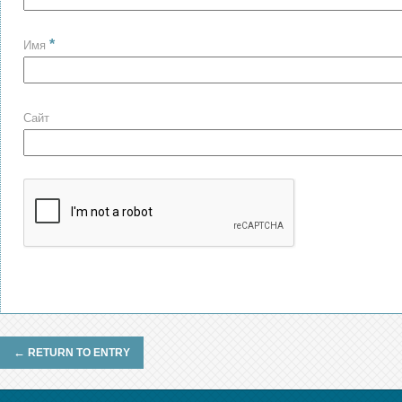
*
Имя
Сайт
←
RETURN TO ENTRY