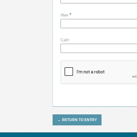
*
Имя
Сайт
←
RETURN TO ENTRY