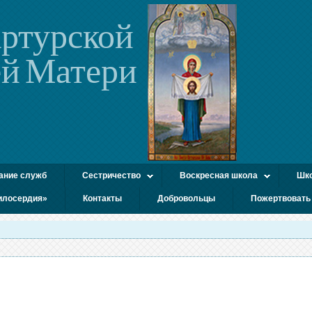
ртурской
й Матери
ание служб
Сестричество
Воскресная школа
Шко
илосердия»
Контакты
Добровольцы
Пожертвовать