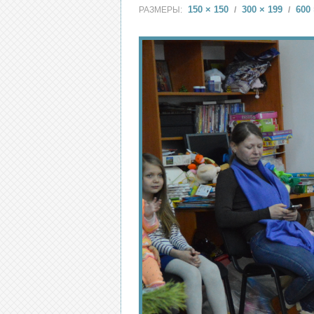
150 × 150
300 × 199
600 
РАЗМЕРЫ:
/
/