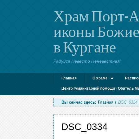
Храм Порт-А
иконы Божие
в Кургане
Радуйся Невесто Неневестная!
Главная
О храме
Распис
Центр гуманитарной помощи «Обитель М
Вы сейчас здесь:
Главная
/
DSC_0334
DSC_0334