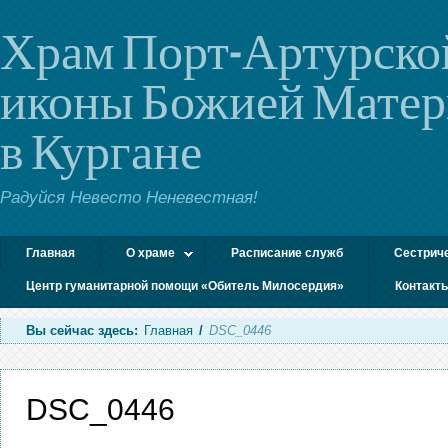
Храм Порт-Артурско
иконы Божией Мате
в Кургане
Радуйся Невесто Неневестная!
Главная
О храме
Расписание служб
Сестрич
Центр гуманитарной помощи «Обитель Милосердия»
Контакт
Вы сейчас здесь:
Главная
/
DSC_0446
DSC_0446