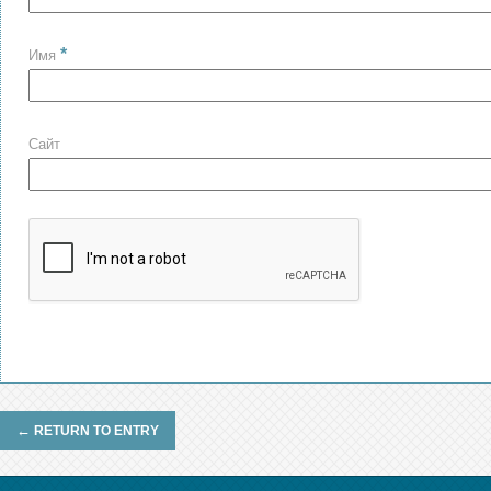
*
Имя
Сайт
←
RETURN TO ENTRY