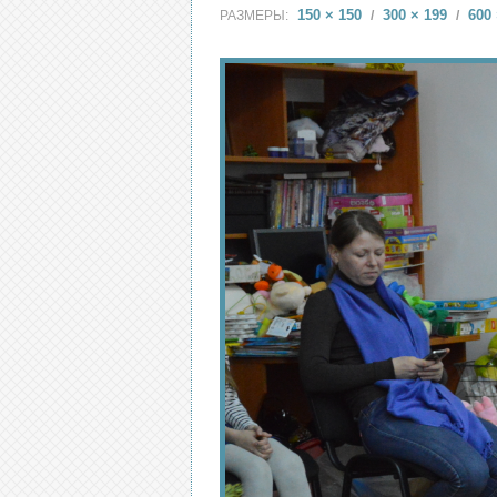
150 × 150
300 × 199
600 
РАЗМЕРЫ:
/
/