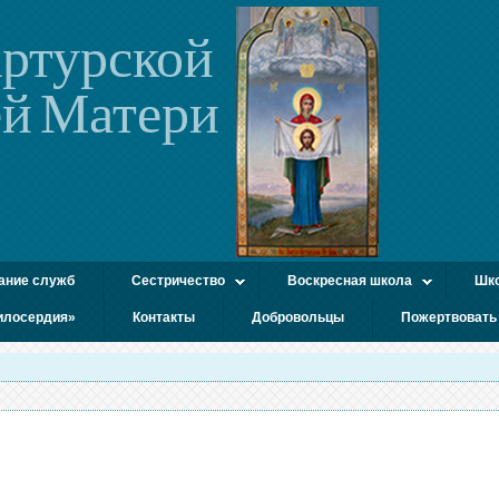
ртурской
й Матери
ание служб
Сестричество
Воскресная школа
Шко
илосердия»
Контакты
Добровольцы
Пожертвовать