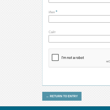
*
Имя
Сайт
←
RETURN TO ENTRY