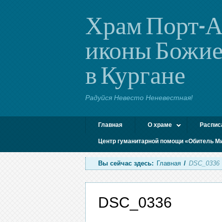
Храм Порт-А
иконы Божие
в Кургане
Радуйся Невесто Неневестная!
Главная
О храме
Распис
Центр гуманитарной помощи «Обитель М
Вы сейчас здесь:
Главная
/
DSC_0336
DSC_0336