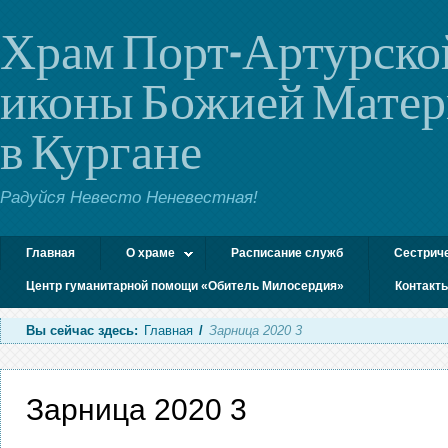
Храм Порт-Артурско
иконы Божией Мате
в Кургане
Радуйся Невесто Неневестная!
Главная
О храме
Расписание служб
Сестрич
Центр гуманитарной помощи «Обитель Милосердия»
Контакт
Вы сейчас здесь:
Главная
/
Зарница 2020 3
Зарница 2020 3