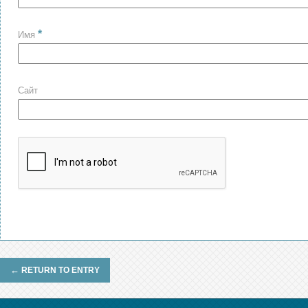
*
Имя
Сайт
←
RETURN TO ENTRY