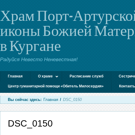
Храм Порт-Артурско
иконы Божией Мате
в Кургане
Радуйся Невесто Неневестная!
Главная
О храме
Расписание служб
Сестрич
Центр гуманитарной помощи «Обитель Милосердия»
Контакт
Вы сейчас здесь:
Главная
/
DSC_0150
DSC_0150