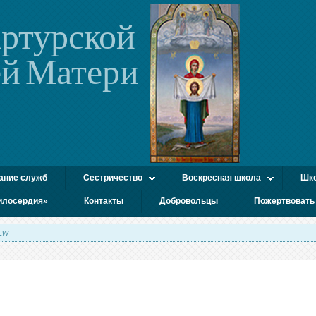
ртурской
й Матери
ание служб
Сестричество
Воскресная школа
Шко
илосердия»
Контакты
Добровольцы
Пожертвовать
Lw