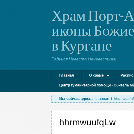
Храм Порт-А
иконы Божие
в Кургане
Радуйся Невесто Неневестная!
Главная
О храме
Распис
Центр гуманитарной помощи «Обитель М
Вы сейчас здесь:
Главная
/
hhrmwuufq
hhrmwuufqLw