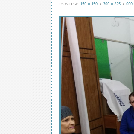
150 × 150
300 × 225
600 
РАЗМЕРЫ:
/
/