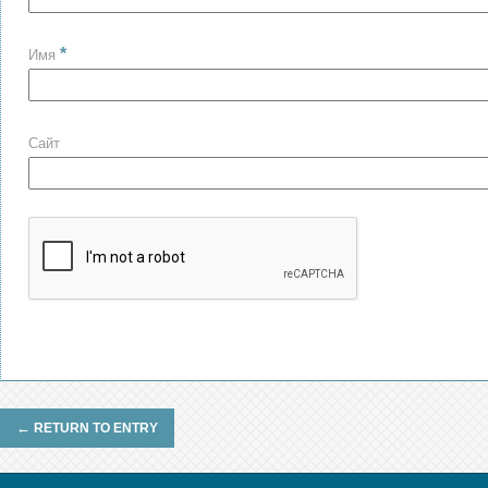
*
Имя
Сайт
←
RETURN TO ENTRY