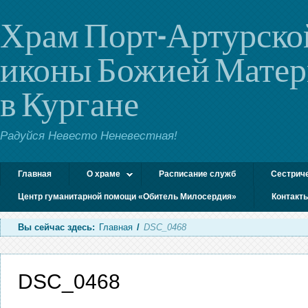
Храм Порт-Артурско
иконы Божией Мате
в Кургане
Радуйся Невесто Неневестная!
Главная
О храме
Расписание служб
Сестрич
Центр гуманитарной помощи «Обитель Милосердия»
Контакт
Вы сейчас здесь:
Главная
/
DSC_0468
DSC_0468