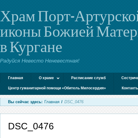
Храм Порт-Артурско
иконы Божией Мате
в Кургане
Радуйся Невесто Неневестная!
Главная
О храме
Расписание служб
Сестрич
Центр гуманитарной помощи «Обитель Милосердия»
Контакт
Вы сейчас здесь:
Главная
/
DSC_0476
DSC_0476