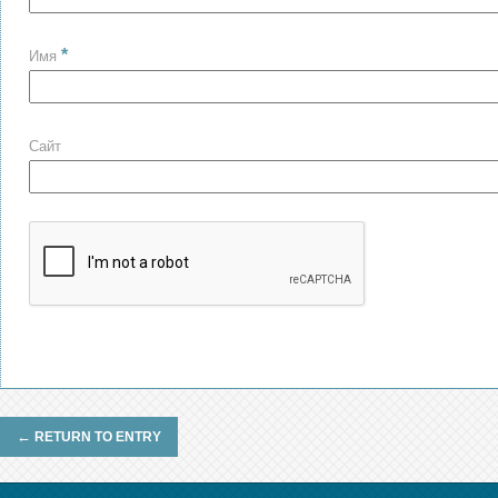
*
Имя
Сайт
←
RETURN TO ENTRY