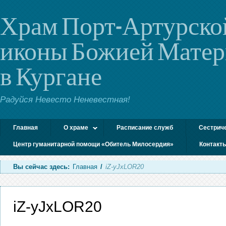
Храм Порт-Артурско
иконы Божией Мате
в Кургане
Радуйся Невесто Неневестная!
Главная
О храме
Расписание служб
Сестрич
Центр гуманитарной помощи «Обитель Милосердия»
Контакт
Вы сейчас здесь:
Главная
/
iZ-yJxLOR20
iZ-yJxLOR20