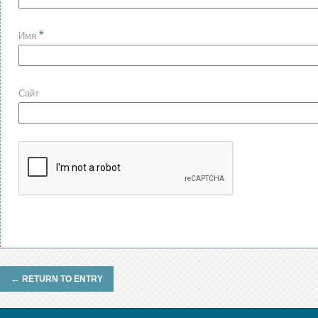
*
Имя
Сайт
←
RETURN TO ENTRY