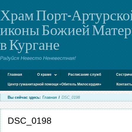
Храм Порт-Артурско
иконы Божией Мате
в Кургане
Радуйся Невесто Неневестная!
Главная
О храме
Расписание служб
Сестрич
Центр гуманитарной помощи «Обитель Милосердия»
Контакт
Вы сейчас здесь:
Главная
/
DSC_0198
DSC_0198