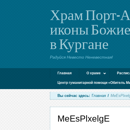
Храм Порт-А
иконы Божие
в Кургане
Радуйся Невесто Неневестная!
Главная
О храме
Распис
Центр гуманитарной помощи «Обитель М
Вы сейчас здесь:
Главная
/
MeEsPlxel
MeEsPlxelgE