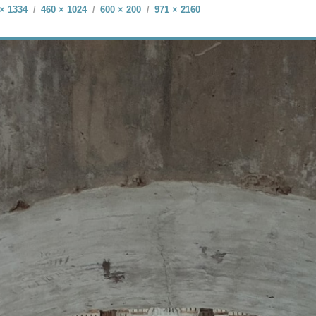
× 1334
460 × 1024
600 × 200
971 × 2160
/
/
/