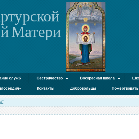
ртурской
й Матери
ание служб
Сестричество
Воскресная школа
Шко
илосердия»
Контакты
Добровольцы
Пожертвовать
gE