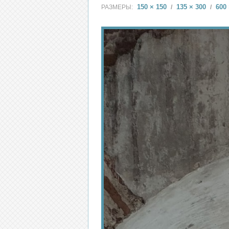
150 × 150
135 × 300
600 
РАЗМЕРЫ:
/
/