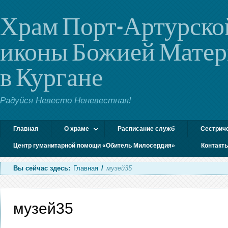
Храм Порт-Артурско
иконы Божией Мате
в Кургане
Радуйся Невесто Неневестная!
Главная
О храме
Расписание служб
Сестрич
Центр гуманитарной помощи «Обитель Милосердия»
Контакт
Вы сейчас здесь:
Главная
/
музей35
музей35