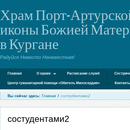
Храм Порт-Артурско
иконы Божией Мате
в Кургане
Радуйся Невесто Неневестная!
Главная
О храме
Расписание служб
Сестрич
Центр гуманитарной помощи «Обитель Милосердия»
Контакт
Вы сейчас здесь:
Главная
/
состудентами2
состудентами2