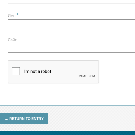
*
Имя
Сайт
←
RETURN TO ENTRY