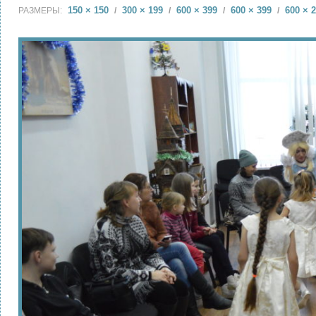
150 × 150
300 × 199
600 × 399
600 × 399
600 × 
РАЗМЕРЫ:
/
/
/
/