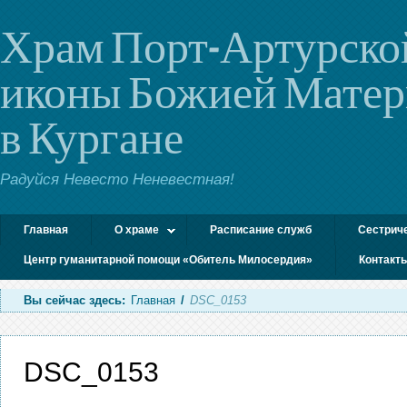
Храм Порт-Артурско
иконы Божией Мате
в Кургане
Радуйся Невесто Неневестная!
Главная
О храме
Расписание служб
Сестрич
Центр гуманитарной помощи «Обитель Милосердия»
Контакт
Вы сейчас здесь:
Главная
/
DSC_0153
DSC_0153