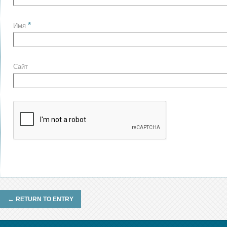
*
Имя
Сайт
←
RETURN TO ENTRY