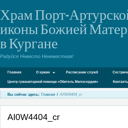
Храм Порт-Артурско
иконы Божией Мате
в Кургане
Радуйся Невесто Неневестная!
Главная
О храме
Расписание служб
Сестрич
Центр гуманитарной помощи «Обитель Милосердия»
Контакт
Вы сейчас здесь:
Главная
/
AI0W4404_cr
AI0W4404_cr