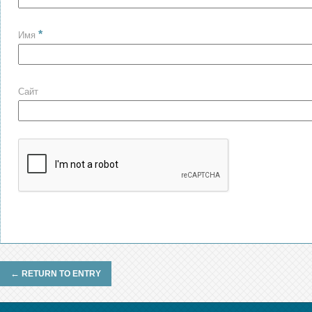
*
Имя
Сайт
←
RETURN TO ENTRY