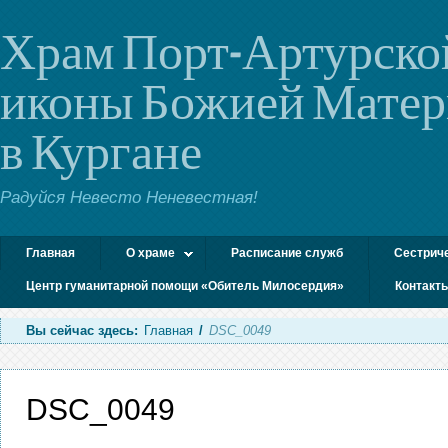
Храм Порт-Артурско
иконы Божией Мате
в Кургане
Радуйся Невесто Неневестная!
Главная
О храме
Расписание служб
Сестрич
Центр гуманитарной помощи «Обитель Милосердия»
Контакт
Вы сейчас здесь:
Главная
/
DSC_0049
DSC_0049