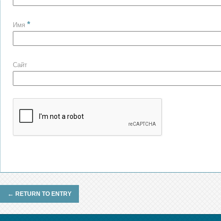
*
Имя
Сайт
←
RETURN TO ENTRY