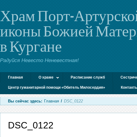
Храм Порт-Артурско
иконы Божией Мате
в Кургане
Радуйся Невесто Неневестная!
Главная
О храме
Расписание служб
Сестрич
Центр гуманитарной помощи «Обитель Милосердия»
Контакт
Вы сейчас здесь:
Главная
/
DSC_0122
DSC_0122