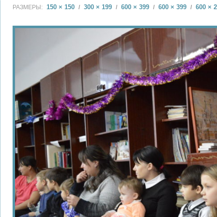
150 × 150
300 × 199
600 × 399
600 × 399
600 × 
РАЗМЕРЫ:
/
/
/
/